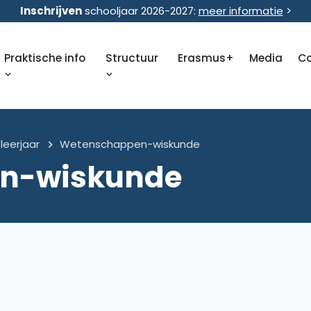
Inschrijven
schooljaar 2026-2027:
meer informatie
>
Praktische info
Structuur
Erasmus+
Media
C
leerjaar
Wetenschappen-wiskunde
n-wiskunde