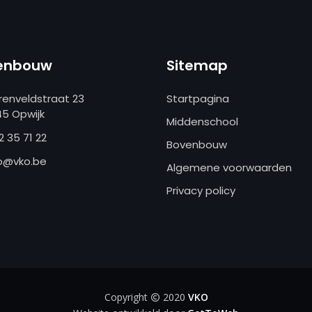
enbouw
Sitemap
renveldstraat 23
Startpagina
45 Opwijk
Middenschool
2 35 71 22
Bovenbouw
o@vko.be
Algemene voorwaarden
Privacy policy
Copyright
2020
VKO