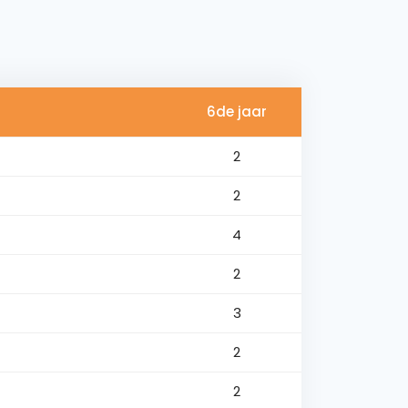
6de jaar
2
2
4
2
3
2
2