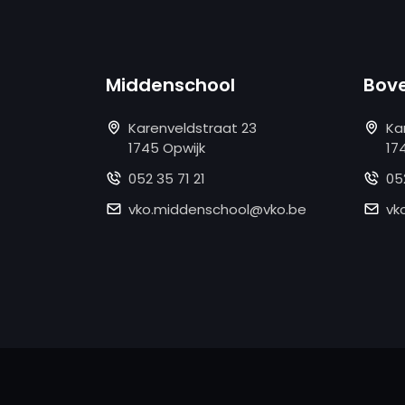
Middenschool
Bov
Karenveldstraat 23
Ka
1745 Opwijk
17
052 35 71 21
05
vko.middenschool@vko.be
vk