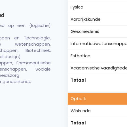
Fysica
ad
Aardrijkskunde
eid op een (logische)
Geschiedenis
appen en Technologie,
Informaticawetenschapp
ste wetenschappen,
happen, Biotechniek,
Esthetica
al design)
appen, Farmaceutische
Academische vaardighed
nschappen, Sociale
eidszorg
Totaal
engeneeskunde
Optie 1:
Wiskunde
Totaal