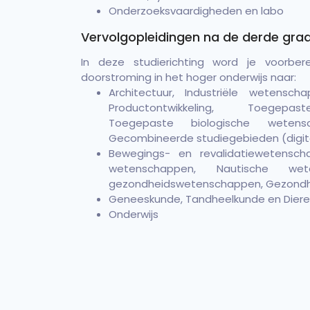
Onderzoeksvaardigheden en labo
Vervolgopleidingen na de derde gra
In deze studierichting word je voorber
doorstroming in het hoger onderwijs naar:
Architectuur, Industriële wetensch
Productontwikkeling, Toegepa
Toegepaste biologische wetensc
Gecombineerde studiegebieden (digit
Bewegings- en revalidatiewetensch
wetenschappen, Nautische wete
gezondheidswetenschappen, Gezondh
Geneeskunde, Tandheelkunde en Dier
Onderwijs