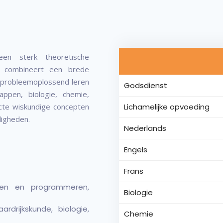
een sterk theoretische
 Ze combineert een brede
 probleemoplossend leren
Godsdienst
ppen, biologie, chemie,
acte wiskundige concepten
Lichamelijke opvoeding
digheden.
Nederlands
Engels
Frans
tmen en programmeren,
Biologie
rdrijkskunde, biologie,
Chemie