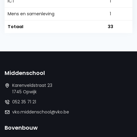
ICT
1
Mens en samenleving
1
Totaal
33
Middenschool
Karenveldstraat 23
1745 Opwijk
052 35 71 21
vko.middenschool@vko.be
Bovenbouw