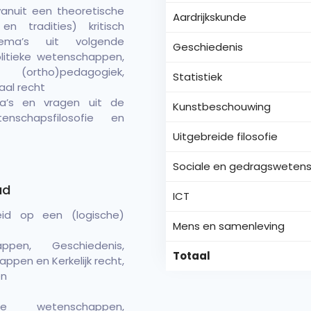
anuit een theoretische
Aardrijkskunde
n tradities) kritisch
ema’s uit volgende
Geschiedenis
litieke wetenschappen,
)pedagogiek,
Statistiek
al recht
a’s en vragen uit de
Kunstbeschouwing
tenschapsfilosofie en
Uitgebreide filosofie
Sociale en gedragsweten
ad
ICT
eid op een (logische)
Mens en samenleving
ppen, Geschiedenis,
Totaal
pen en Kerkelijk recht,
en
e wetenschappen,