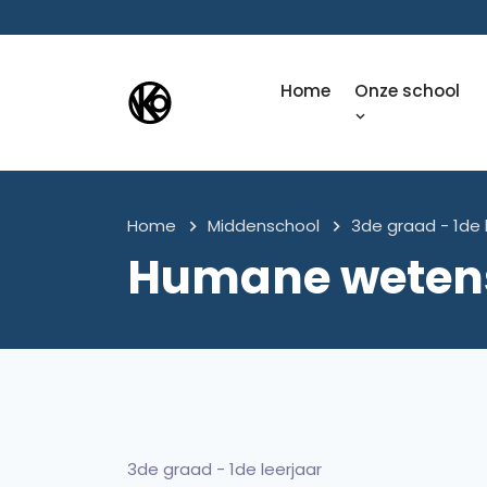
Home
Onze school
Home
Middenschool
3de graad - 1de 
Humane weten
3de graad - 1de leerjaar