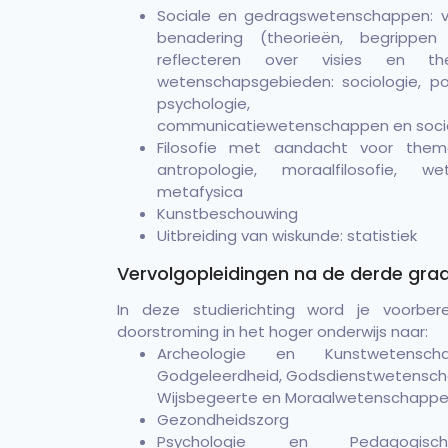
Sociale en gedragswetenschappen: v
benadering (theorieën, begrippen e
reflecteren over visies en th
wetenschapsgebieden: sociologie, po
psychologie, (ortho
communicatiewetenschappen en socia
Filosofie met aandacht voor them
antropologie, moraalfilosofie, we
metafysica
Kunstbeschouwing
Uitbreiding van wiskunde: statistiek
Vervolgopleidingen na de derde gra
In deze studierichting word je voorber
doorstroming in het hoger onderwijs naar:
Archeologie en Kunstwetenscha
Godgeleerdheid, Godsdienstwetenschap
Wijsbegeerte en Moraalwetenschapp
Gezondheidszorg
Psychologie en Pedagogisch