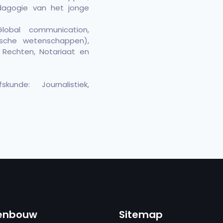
dagogie van het jonge
lobal communication,
mische wetenschappen),
 Rechten, Notariaat en
kunde: Journalistiek,
enbouw
Sitemap