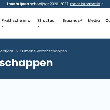
Inschrijven
schooljaar 2026-2027:
meer informatie
>
Praktische info
Structuur
Erasmus+
Media
C
leerjaar
Humane wetenschappen
schappen