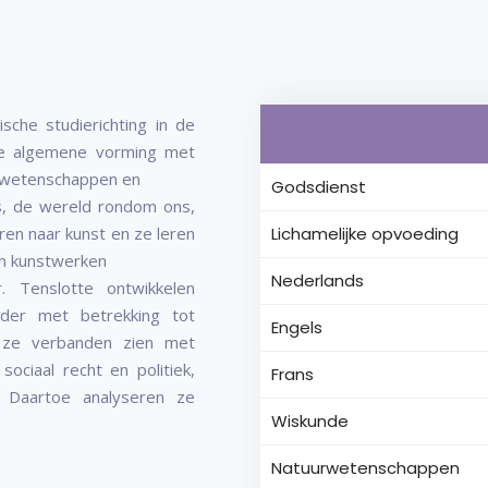
che studierichting in de
ede algemene vorming met
gswetenschappen en
Godsdienst
ns, de wereld rondom ons,
ren naar kunst en ze leren
Lichamelijke opvoeding
an kunstwerken
Nederlands
r. Tenslotte ontwikkelen
ader met betrekking tot
Engels
 ze verbanden zien met
ociaal recht en politiek,
Frans
 Daartoe analyseren ze
Wiskunde
Natuurwetenschappen