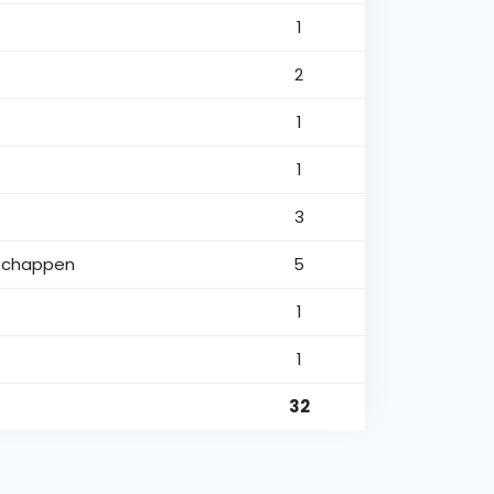
1
2
1
1
3
schappen
5
1
1
32