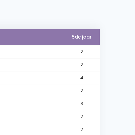
5de jaar
2
2
4
2
3
2
2