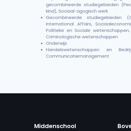
gecombineerde studiegebieden (Pe
kind), Sociaal-agogisch werk
Gecombineerde studiegebieden (G
International Affairs, Sociaalecono
Politieke en Sociale wetenschappen,
Criminologische wetenschappen
Onderwijs
Handelswetenschappen en Bedrijfs
Communicatiemanagement
Middenschool
Bov