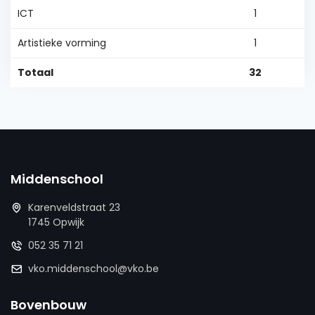
ICT
1
Artistieke vorming
1
Totaal
32
Middenschool
Karenveldstraat 23
1745 Opwijk
052 35 71 21
vko.middenschool@vko.be
Bovenbouw