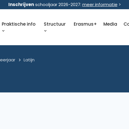
Inschrijven
schooljaar 2026-2027:
meer informatie
>
Praktische info
Structuur
Erasmus+
Media
C
leerjaar
Latijn