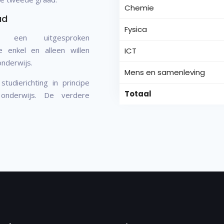
Chemie
ad
Fysica
en een uitgesproken
e enkel en alleen willen
ICT
onderwijs.
Mens en samenleving
udierichting in principe
Totaal
onderwijs. De verdere