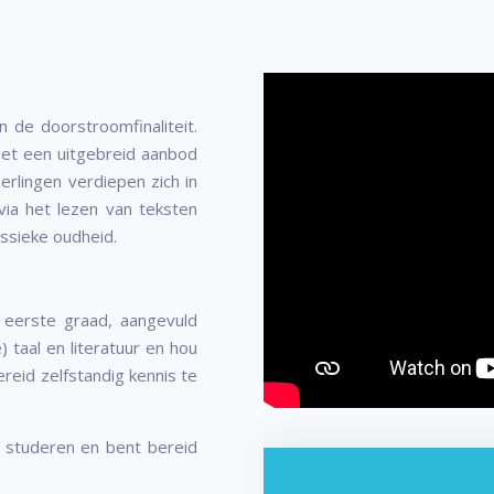
in de doorstroomfinaliteit.
et een uitgebreid aanbod
erlingen verdiepen zich in
via het lezen van teksten
lassieke oudheid.
 eerste graad, aangevuld
) taal en literatuur en hou
ereid zelfstandig kennis te
r studeren en bent bereid