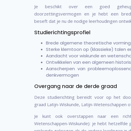
Je beschikt over een goed geheu
doorzettingsvermogen en je hebt een brede 
beseft dat je nu de nodige leerhoudingen ontwik
Studierichtingsprofiel
Brede algemene theoretische vorming
Sterke klemtoon op (klassieke) talen e
Aandacht voor wiskunde en wetensch
Ontwikkelen van een algemeen historis
Aanscherpen van probleemoplossend,
denkvermogen
Overgang naar de derde graad
Deze studierichting bereidt voor op het do
graad Latijn-Wiskunde, Latijn-Wetenschappen of
Je kunt ook overstappen naar een richt
Wetenschappen-Wiskunde): je hebt hetzelfde
wiskunde gekregen als de andere leerlingen in 