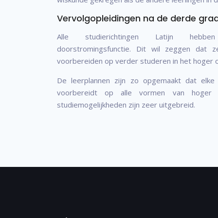
Vervolgopleidingen na de derde gra
Alle studierichtingen Latijn hebb
doorstromingsfunctie. Dit wil zeggen dat z
voorbereiden op verder studeren in het hoger 
De leerplannen zijn zo opgemaakt dat elke st
voorbereidt op alle vormen van hoger 
studiemogelijkheden zijn zeer uitgebreid.