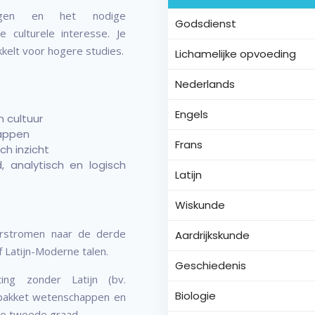
gen en het nodige
Godsdienst
culturele interesse. Je
kelt voor hogere studies.
Lichamelijke opvoeding
Nederlands
Engels
n cultuur
appen
Frans
ch inzicht
 analytisch en logisch
Latijn
Wiskunde
orstromen naar de derde
Aardrijkskunde
 Latijn-Moderne talen.
Geschiedenis
ing zonder Latijn (bv.
Biologie
 pakket wetenschappen en
de tweede graad.