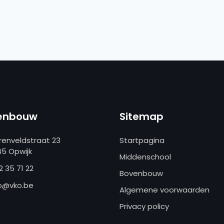
enbouw
Sitemap
renveldstraat 23
Startpagina
45 Opwijk
Middenschool
2 35 71 22
Bovenbouw
o@vko.be
Algemene voorwaarden
Privacy policy