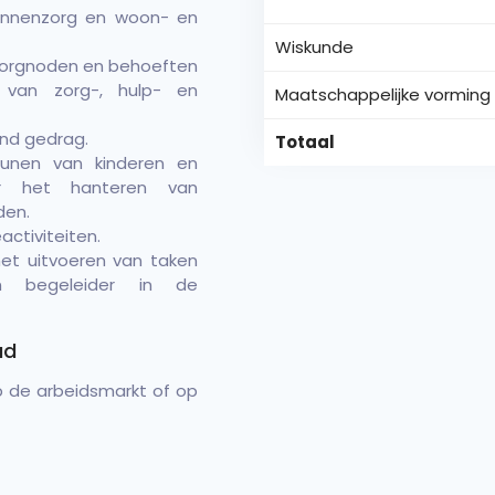
 linnenzorg en woon- en
Wiskunde
 zorgnoden en behoeften
van zorg-, hulp- en
Maatschappelijke vorming
nd gedrag.
Totaal
eunen van kinderen en
r het hanteren van
den.
activiteiten.
het uitvoeren van taken
en begeleider in de
ad
op de arbeidsmarkt of op