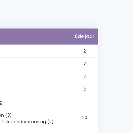
6de jaar
2
2
2
2
ng
n (3)
20
istieke ondersteuning (2)