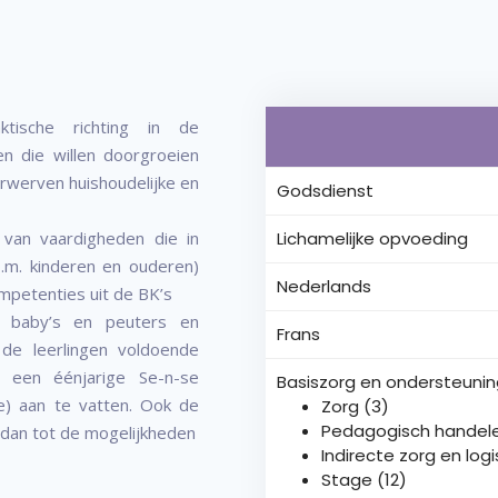
tische richting in de
gen die willen doorgroeien
erwerven huishoudelijke en
Godsdienst
 van vaardigheden die in
Lichamelijke opvoeding
o.m. kinderen en ouderen)
Nederlands
ompetenties uit de BK’s
er baby’s en peuters en
Frans
 de leerlingen voldoende
 een éénjarige Se-n-se
Basiszorg en ondersteuni
e) aan te vatten. Ook de
Zorg (3)
Pedagogisch handele
dan tot de mogelijkheden
Indirecte zorg en log
Stage (12)