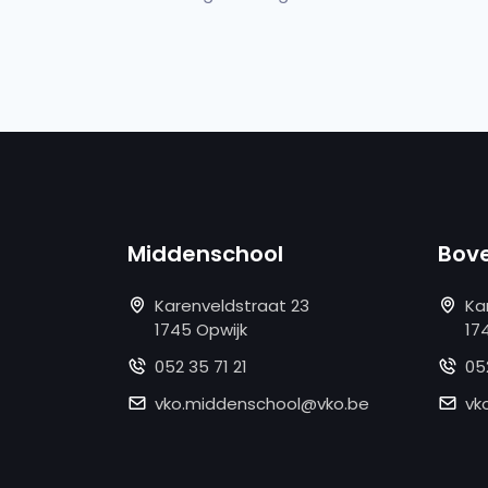
Middenschool
Bov
Karenveldstraat 23
Ka
1745 Opwijk
17
052 35 71 21
05
vko.middenschool@vko.be
vk