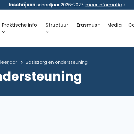
Inschrijven
schooljaar 2026-2027:
meer informatie
>
Praktische info
Structuur
Erasmus+
Media
C
leerjaar
Basiszorg en ondersteuning
ndersteuning