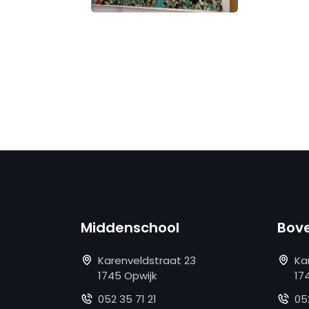
Middenschool
Bov
Karenveldstraat 23
Ka
1745 Opwijk
17
052 35 71 21
05