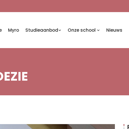
e
Myro
Studieaanbod
Onze school
Nieuws
OEZIE