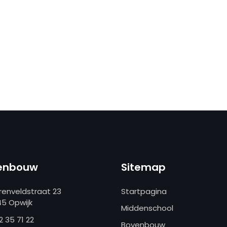
enbouw
Sitemap
renveldstraat 23
Startpagina
45 Opwijk
Middenschool
2 35 71 22
Bovenbouw